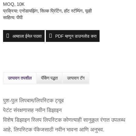
MOQ, 10K
प्रक्रिया: एनोडायझिंग, सिल्क प्रिंटिंग, हॉट स्टॅम्पिंग, यूव्ही
साहित्य: पीपी
आम्हाला ईमेल पाठवा
PDF म्हणून डाउनलोड करा
उत्पादन तपशील
पॅकिंग पद्धत
उत्पादन टॅग
पुश-पुल लिपबाम/लिपस्टिक ट्यूब
पेटंट संरक्षणासह नवीन डिझाइन
विशेष डिझाइन स्लिप लिपस्टिक कोणत्याही सानुकूल रंगात उपलब्ध
आहे, लिपस्टिक पॅकेजसाठी नवीन भावना आणि अनुभव.