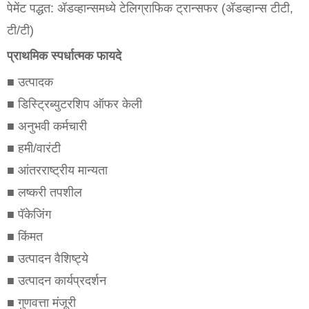
पेमेंट पद्धत: ॲडव्हान्समध्ये टेलिग्राफिक ट्रान्सफर (ॲडव्हान्स टीटी,
टी/टी)
प्राथमिक स्पर्धात्मक फायदे
■ उत्पादक
■ डिस्ट्रिब्युटरशिप ऑफर केली
■ अनुभवी कर्मचारी
■ हमी/वारंटी
■ आंतरराष्ट्रीय मान्यता
■ लष्करी तपशील
■ पॅकेजिंग
■ किंमत
■ उत्पादन वैशिष्ट्ये
■ उत्पादन कार्यप्रदर्शन
■ गुणवत्ता मंजूरी