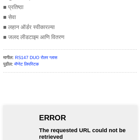
■ प्रतिष्ठा
■ सेवा
■ लहान ऑर्डर स्वीकारल्या
■ जलद लीडटाइम आणि वितरण
मागील:
RS147 DUO रोलर ग्लास
पुढील:
मॅग्नेट लिपस्टिक