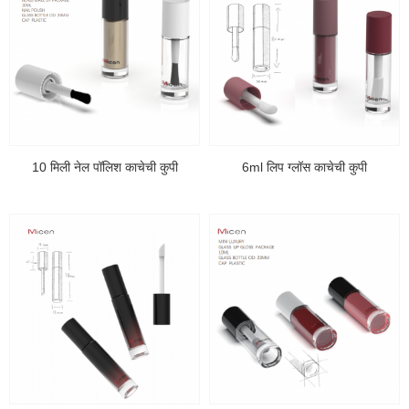
10 मिली नेल पॉलिश काचेची कुपी
6ml लिप ग्लॉस काचेची कुपी